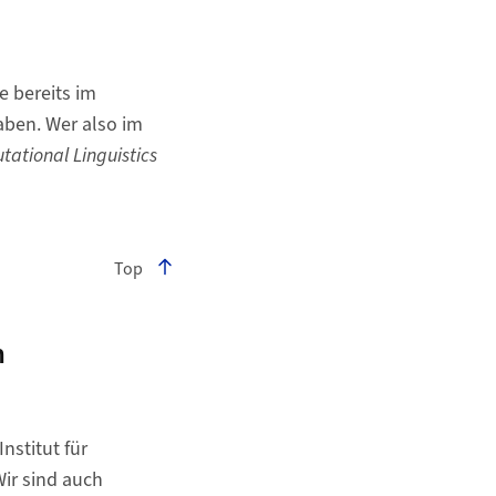
e bereits im
aben. Wer also im
ational Linguistics
Top
m
Institut für
ir sind auch