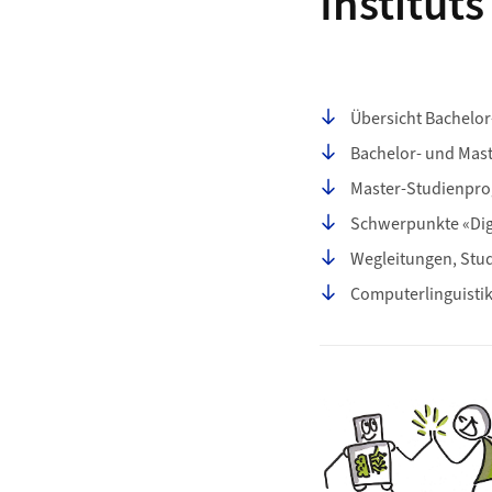
Institut
Seiteninhalt
Übersicht Bachelo
Bachelor- und Mas
Master-Studienprog
Schwerpunkte «Digi
Wegleitungen, Stu
Computerlinguisti