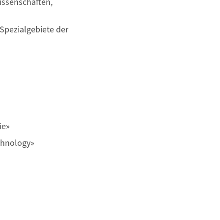
issenschaften,
 Spezialgebiete der
ie»
chnology»