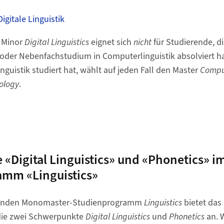
igitale Linguistik
 Minor
Digital Linguistics
eignet sich
nicht
für Studierende, di
 oder Nebenfachstudium in Computerlinguistik absolviert h
guistik studiert hat, wählt auf jeden Fall den Master
Comput
ology
.
«Digital Linguistics» und «Phonetics» i
amm «Linguistics»
ifenden Monomaster-Studienprogramm
Linguistics
bietet das 
die zwei Schwerpunkte
Digital Linguistics
und
Phonetics
an. W